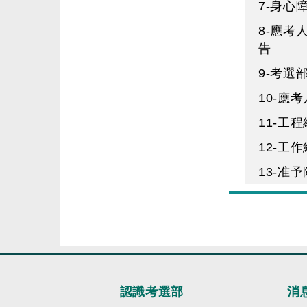
7-身
8-應
告
9-考選
10-應
11-工
12-工
13-准
認識考選部
消