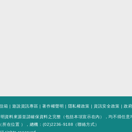
信箱
|
遊說資訊專區
|
著作權聲明
|
隱私權政策
|
資訊安全政策
|
政
註明資料來源並請確保資料之完整（包括本項宣示在內），均不得任意
（
所在位置
），總機：(02)2236-9188（
聯絡方式
）