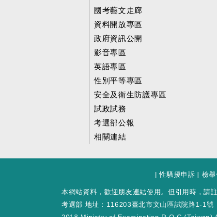
國考藝文走廊
資料開放專區
政府資訊公開
影音專區
英語專區
性別平等專區
安全及衛生防護專區
試政試務
考選部公報
相關連結
|
性騷擾申訴
|
檢舉
本網站資料，歡迎朋友連結使用。但引用時，請
考選部 地址：116203臺北市文山區試院路1-1號