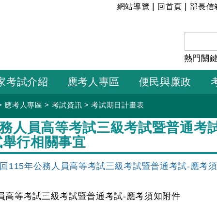
:::
|
|
網站導覽
回首頁
部長信
熱門關
家考試介紹
應考人專區
便民與廉政
>
應考人專區
>
考試資訊
>
考試期日計畫表
公務人員高等考試三級考試暨普通考
試舉行相關事宜
回115年公務人員高等考試三級考試暨普通考試-應考
人員高等考試三級考試暨普通考試-應考須知附件