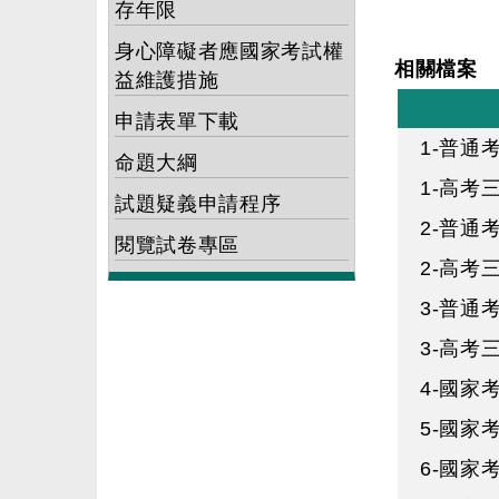
存年限
身心障礙者應國家考試權
相關檔案
益維護措施
申請表單下載
1-普通
命題大綱
1-高考
試題疑義申請程序
2-普通
閱覽試卷專區
2-高考
3-普通
3-高考
4-國家
5-國
6-國