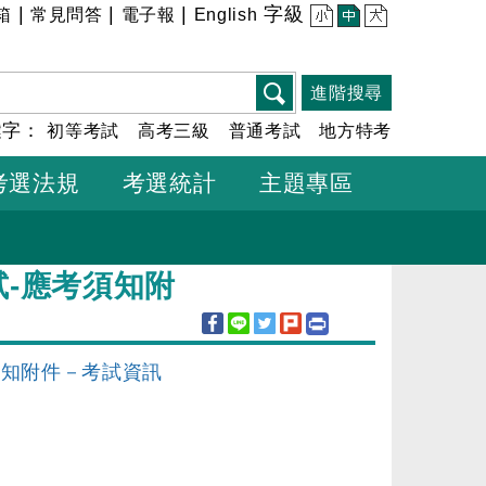
|
|
|
字級
箱
常見問答
電子報
English
小
中
大
進階搜尋
鍵字：
初等考試
高考三級
普通考試
地方特考
考選法規
考選統計
主題專區
試-應考須知附
須知附件－考試資訊