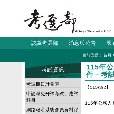
跳
到
主
要
內
容
認識考選部
消息與公告
國
目前位置：
首頁
:::
:::
115年
考試資訊
件－考
考試期日計畫表
【115/3/2】
申請減免分試考試、應試
科目
115年公務
網路報名系統會員資料保