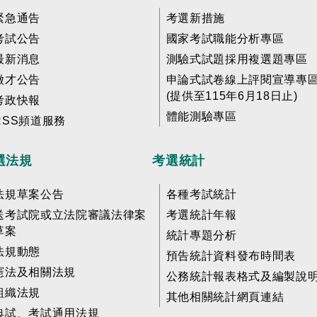
緊急通告
考選新措施
考試公告
國家考試職能分析專區
最新消息
測驗式試題採用複選題專區
徵才公告
申論式試卷線上評閱宣導專
(提供至115年6月18日止)
考政快報
體能測驗專區
RSS頻道服務
選法規
考選統計
法規草案公告
各種考試統計
送考試院或立法院審議法律案
考選統計年報
草案
統計專題分析
法規動態
預告統計資料發布時間表
憲法及相關法規
公務統計報表格式及編製說
組織法規
其他相關統計網頁連結
典試、考試通用法規