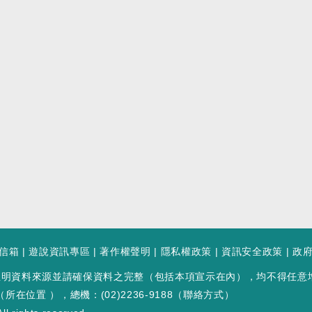
信箱
|
遊說資訊專區
|
著作權聲明
|
隱私權政策
|
資訊安全政策
|
政
註明資料來源並請確保資料之完整（包括本項宣示在內），均不得任意
（
所在位置
），總機：(02)2236-9188（
聯絡方式
）