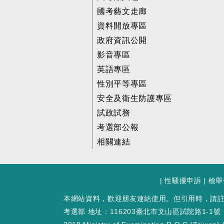
國考藝文走廊
資料開放專區
政府資訊公開
影音專區
英語專區
性別平等專區
安全及衛生防護專區
試政試務
考選部公報
相關連結
|
性騷擾申訴
|
檢舉
本網站資料，歡迎朋友連結使用。但引用時，請
考選部 地址：116203臺北市文山區試院路1-1號