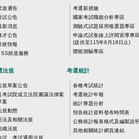
緊急通告
考選新措施
考試公告
國家考試職能分析專區
最新消息
測驗式試題採用複選題專區
徵才公告
申論式試卷線上評閱宣導專
(提供至115年6月18日止)
考政快報
體能測驗專區
RSS頻道服務
選法規
考選統計
法規草案公告
各種考試統計
送考試院或立法院審議法律案
考選統計年報
草案
統計專題分析
法規動態
預告統計資料發布時間表
憲法及相關法規
公務統計報表格式及編製說
組織法規
其他相關統計網頁連結
典試、考試通用法規