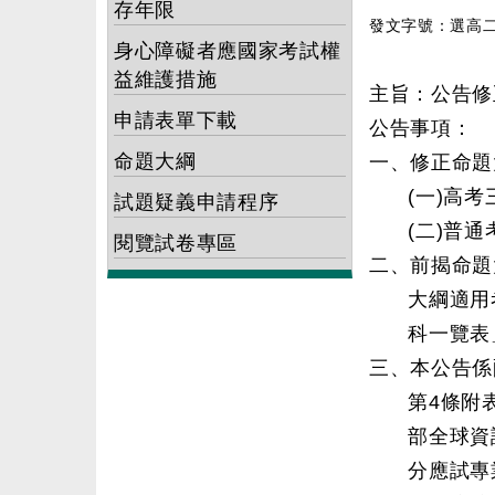
存年限
發文字號：選高二字
身心障礙者應國家考試權
益維護措施
主旨：公告修
申請表單下載
公告事項：
命題大綱
一、修正命題
(一)高
試題疑義申請程序
(二)普
閱覽試卷專區
二、前揭命題
大綱適用
科一覽表
三、本公告係
第4條附
部全球資訊
分應試專