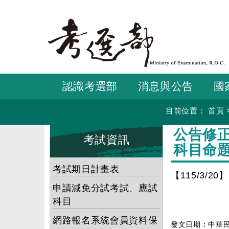
跳
到
主
要
內
容
認識考選部
消息與公告
國
目前位置：
首頁
:::
:::
公告修
考試資訊
科目命
考試期日計畫表
【115/3/20】
申請減免分試考試、應試
科目
網路報名系統會員資料保
發文日期：中華民