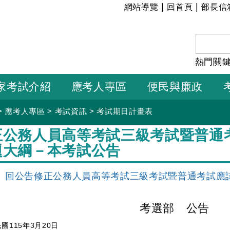
:::
|
|
網站導覽
回首頁
部長信
熱門關
家考試介紹
應考人專區
便民與廉政
>
應考人專區
>
考試資訊
>
考試期日計畫表
正公務人員高等考試三級考試暨普通
題大綱－本考試公告
回公告修正公務人員高等考試三級考試暨普通考試應
考選部 公告
國115年3月20日