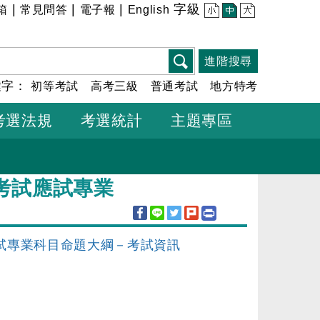
|
|
|
字級
箱
常見問答
電子報
English
小
中
大
進階搜尋
鍵字：
初等考試
高考三級
普通考試
地方特考
考選法規
考選統計
主題專區
考試應試專業
試專業科目命題大綱－考試資訊