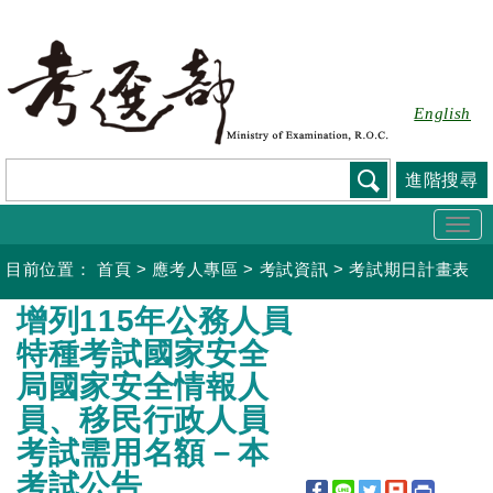
跳
到
主
要
English
內
容
進階搜尋
Togg
navi
目前位置：
首頁
>
應考人專區
>
考試資訊
>
考試期日計畫表
:::
增列115年公務人員
特種考試國家安全
局國家安全情報人
員、移民行政人員
考試需用名額－本
考試公告