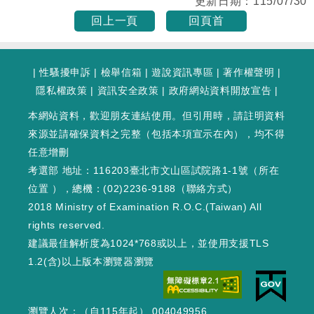
更新日期：
115/07/30
回上一頁
回頁首
|
性騷擾申訴
|
檢舉信箱
|
遊說資訊專區
|
著作權聲明
|
隱私權政策
|
資訊安全政策
|
政府網站資料開放宣告
|
本網站資料，歡迎朋友連結使用。但引用時，請註明資料
來源並請確保資料之完整（包括本項宣示在內），均不得
任意增刪
考選部 地址：116203臺北市文山區試院路1-1號（
所在
位置
），總機：(02)2236-9188（
聯絡方式
）
2018 Ministry of Examination R.O.C.(Taiwan) All
rights reserved.
建議最佳解析度為1024*768或以上，並使用支援TLS
1.2(含)以上版本瀏覽器瀏覽
瀏覽人次：（自115年起） 004049956
WEB2 : 454