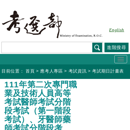
跳
到
主
要
English
內
容
進階搜尋
Togg
navi
目前位置：
首頁
>
應考人專區
>
考試資訊
>
考試期日計畫表
:::
111年第二次專門職
業及技術人員高等
考試醫師考試分階
段考試（第一階段
考試）、牙醫師藥
師考試分階段考