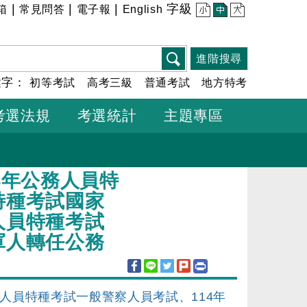
|
|
|
字級
箱
常見問答
電子報
English
小
中
大
進階搜尋
鍵字：
初等考試
高考三級
普通考試
地方特考
考選法規
考選統計
主題專區
4年公務人員特
特種考試國家
人員特種考試
軍人轉任公務
務人員特種考試一般警察人員考試、114年