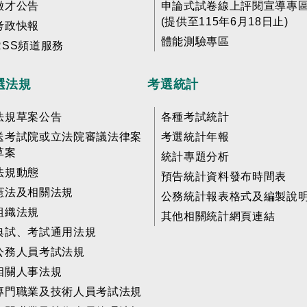
徵才公告
申論式試卷線上評閱宣導專
(提供至115年6月18日止)
考政快報
體能測驗專區
RSS頻道服務
選法規
考選統計
法規草案公告
各種考試統計
送考試院或立法院審議法律案
考選統計年報
草案
統計專題分析
法規動態
預告統計資料發布時間表
憲法及相關法規
公務統計報表格式及編製說
組織法規
其他相關統計網頁連結
典試、考試通用法規
公務人員考試法規
相關人事法規
專門職業及技術人員考試法規