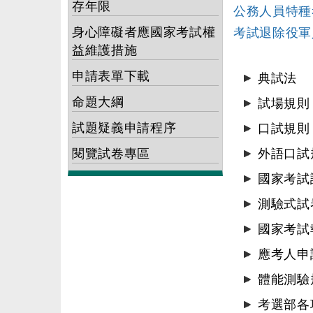
存年限
公務人員特種
身心障礙者應國家考試權
考試退除役軍
益維護措施
申請表單下載
典試法
命題大綱
試場規則
試題疑義申請程序
口試規則
閱覽試卷專區
外語口試
國家考試
測驗式試
國家考試
應考人申
體能測驗
考選部各