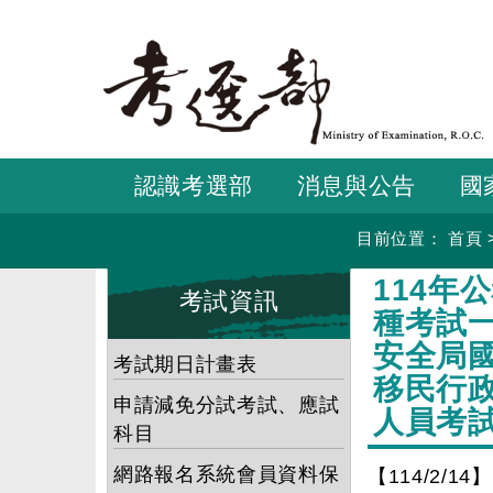
跳
到
主
要
內
容
認識考選部
消息與公告
國
目前位置：
首頁
:::
:::
114年
考試資訊
種考試
安全局
考試期日計畫表
移民行
申請減免分試考試、應試
人員考
科目
網路報名系統會員資料保
【114/2/14】