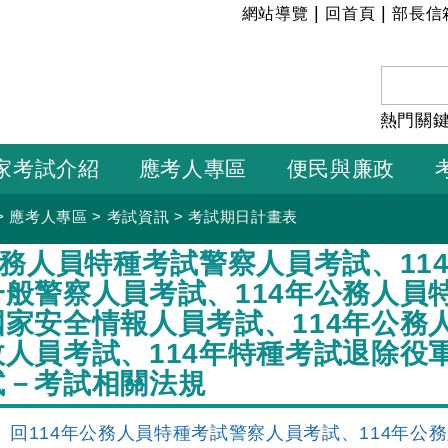
:::
|
|
網站導覽
回首頁
部長信
熱門關
家考試介紹
應考人專區
便民與廉政
>
應考人專區
>
考試資訊
>
考試期日計畫表
公務人員特種考試警察人員考試、11
一般警察人員考試、114年公務人員
國家安全情報人員考試、114年公務
政人員考試、114年特種考試退除役
試－考試相關法規
回114年公務人員特種考試警察人員考試、114年公