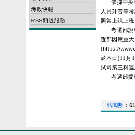
依據中央
考政快報
人員升官等考
RSS頻道服務
照常上課上班
考選部說
選部因應重大
(https://ww
於本日(11
試司第三科連絡電話
考選部提
點閱數
：
6