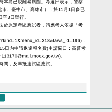
灣本島已脫離暴風圈。考選部表示，警察
市、臺中市、高雄市），於11月1日多已
日至3日舉行。
法於原定考區應試者，請應考人依據「考
px?kind=1&menu_id=318&laws_id=196)，
後15日內申請退還報名費(申請窗口：高普考
70@mail.moex.gov.tw)。
時間，及早抵達試區應試。