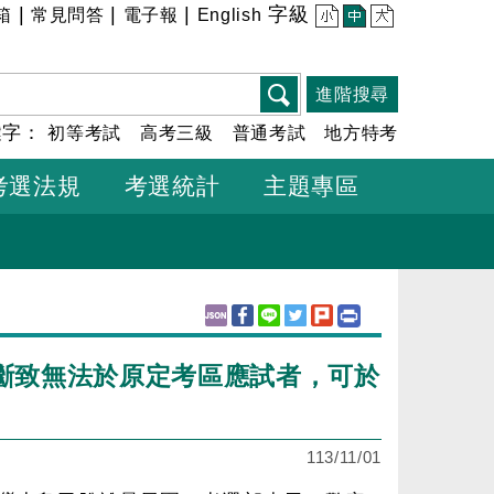
|
|
|
字級
箱
常見問答
電子報
English
小
中
大
進階搜尋
鍵字：
初等考試
高考三級
普通考試
地方特考
考選法規
考選統計
主題專區
中斷致無法於原定考區應試者，可於
113/11/01