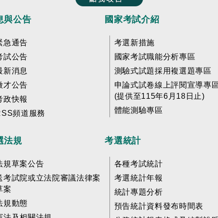
息與公告
國家考試介紹
緊急通告
考選新措施
考試公告
國家考試職能分析專區
最新消息
測驗式試題採用複選題專區
徵才公告
申論式試卷線上評閱宣導專
(提供至115年6月18日止)
考政快報
體能測驗專區
RSS頻道服務
選法規
考選統計
法規草案公告
各種考試統計
送考試院或立法院審議法律案
考選統計年報
草案
統計專題分析
法規動態
預告統計資料發布時間表
憲法及相關法規