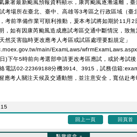
氣象署最新颱風預報資料顯示，康芮颱風逐漸遠離，臺
試考場所在臺北、臺中、高雄等3考區之行政區域（臺北
，考前準備作業可順利推動，爰本考試將如期於11月2
明，如有因康芮颱風造成應試考區交通中斷情況，致無
天然災害臨時更改應考人考區或試區處理要點規定」
wc.moex.gov.tw/main/ExamLaws/wfrmExamLaws.as
月1日)下午5時前向考選部申請更改考區應試，或於考試
02-22369188分機3914、3915，試務信箱:exam1131
醒應考人關注天候及交通動態，並注意安全，寬估赴考
115
回上一頁
回頁首
收合 FatFooter