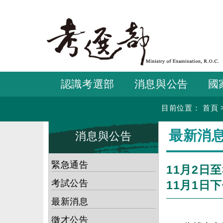
跳
到
主
要
內
容
認識考選部
消息與公告
國
目前位置：
首頁
:::
:::
最新消
消息與公告
緊急通告
11月2日
考試公告
11月1日
最新消息
徵才公告