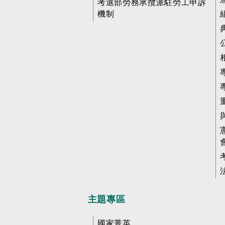
考選部勞務承攬派駐勞工申訴
機制
主題專區
國家菁英