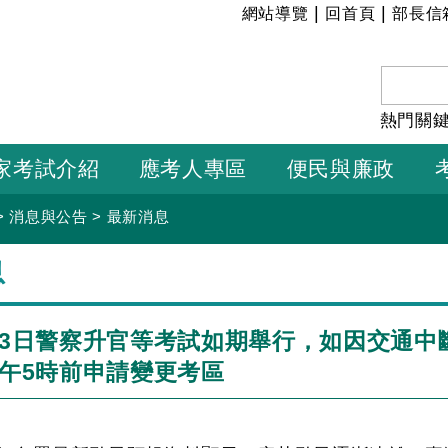
:::
|
|
網站導覽
回首頁
部長信
熱門關
家考試介紹
應考人專區
便民與廉政
>
消息與公告
>
最新消息
息
至3日警察升官等考試如期舉行，如因交通
下午5時前申請變更考區