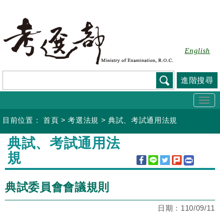
跳
到
主
要
English
內
容
進階搜尋
Togg
navi
目前位置：
首頁
>
考選法規
>
典試、考試通用法規
:::
典試、考試通用法
規
典試委員會會議規則
日期：
110/09/11