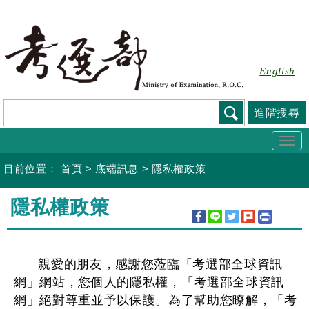
跳
到
主
要
English
內
容
進階搜尋
Togg
navi
目前位置：
首頁
>
底端訊息
>
隱私權政策
:::
隱私權政策
親愛的朋友，感謝您蒞臨「考選部全球資訊
網」網站，您個人的隱私權，「考選部全球資訊
網」絕對尊重並予以保護。為了幫助您瞭解，「考