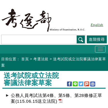
跳
到
主
要
English
內
容
進階搜尋
Togg
navi
目前位置：
首頁
>
考選法規
>
送考試院或立法院審議法律案草
案
:::
送考試院或立法院
審議法律案草案
公務人員考試法第4條、第5條、第28條修正草
案(115.06.15送立法院)