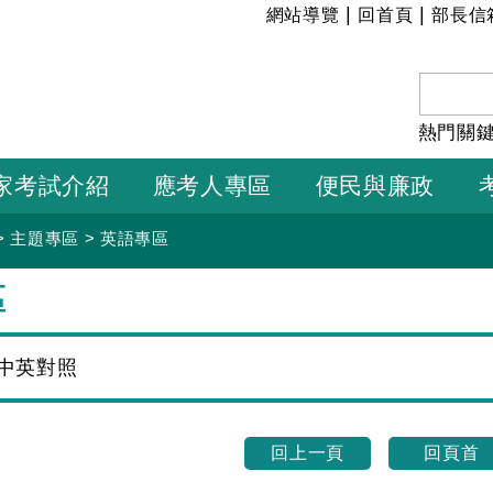
:::
|
|
網站導覽
回首頁
部長信
熱門關
家考試介紹
應考人專區
便民與廉政
>
主題專區
>
英語專區
區
中英對照
回上一頁
回頁首