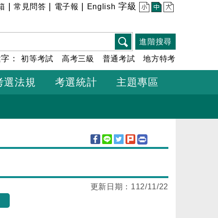
|
|
|
字級
箱
常見問答
電子報
English
小
中
大
進階搜尋
鍵字：
初等考試
高考三級
普通考試
地方特考
考選法規
考選統計
主題專區
更新日期：
112/11/22