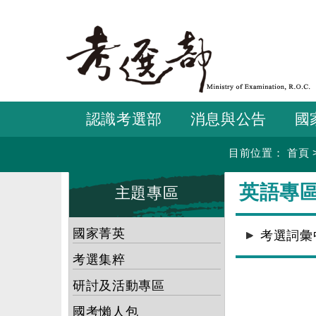
跳
到
主
要
內
容
認識考選部
消息與公告
國
目前位置：
首頁
:::
:::
英語專
主題專區
國家菁英
考選詞彙
考選集粹
研討及活動專區
國考懶人包