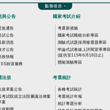
收合 FatFooter
息與公告
國家考試介紹
緊急通告
考選新措施
考試公告
國家考試職能分析專區
最新消息
測驗式試題採用複選題專區
徵才公告
申論式試卷線上評閱宣導專
(提供至115年6月18日止)
考政快報
體能測驗專區
RSS頻道服務
選法規
考選統計
法規草案公告
各種考試統計
送考試院或立法院審議法律案
考選統計年報
草案
統計專題分析
法規動態