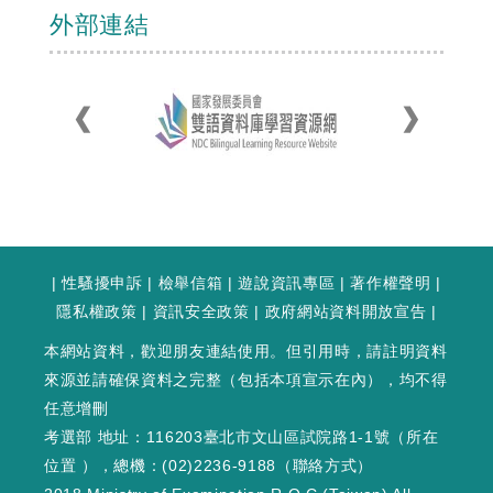
外部連結
|
性騷擾申訴
|
檢舉信箱
|
遊說資訊專區
|
著作權聲明
|
隱私權政策
|
資訊安全政策
|
政府網站資料開放宣告
|
本網站資料，歡迎朋友連結使用。但引用時，請註明資料
來源並請確保資料之完整（包括本項宣示在內），均不得
任意增刪
考選部 地址：116203臺北市文山區試院路1-1號（
所在
位置
），總機：(02)2236-9188（
聯絡方式
）