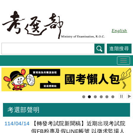
跳
到
主
要
English
內
容
進階搜尋
Togg
navi
:::
考選部聲明
114/04/14
【轉發考試院新聞稿】近期出現考試院
假FB粉專及假LINE帳號 以徵求監場人