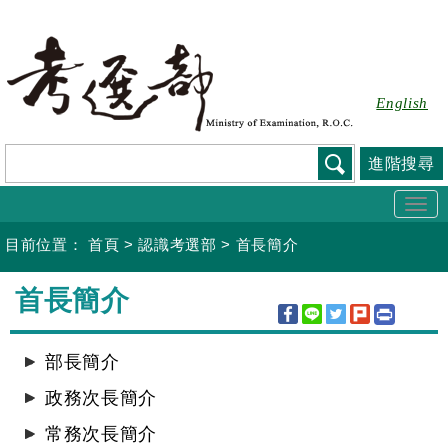
跳
到
主
要
English
內
容
進階搜尋
Togg
navi
目前位置：
首頁
>
認識考選部
>
首長簡介
:::
首長簡介
部長簡介
政務次長簡介
常務次長簡介