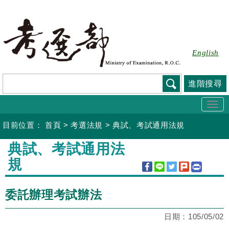
跳
到
主
要
English
內
容
進階搜尋
Togg
navi
目前位置：
首頁
>
考選法規
>
典試、考試通用法規
:::
典試、考試通用法
規
委託辦理考試辦法
日期：
105/05/02