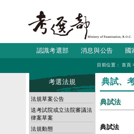
跳
到
主
要
內
容
認識考選部
消息與公告
國
目前位置：
首頁
:::
:::
典試、
考選法規
法規草案公告
典試法
送考試院或立法院審議法
律案草案
典試法
法規動態