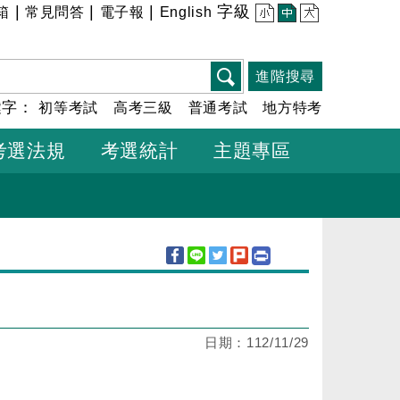
|
|
|
字級
箱
常見問答
電子報
English
小
中
大
進階搜尋
鍵字：
初等考試
高考三級
普通考試
地方特考
考選法規
考選統計
主題專區
日期：
112/11/29