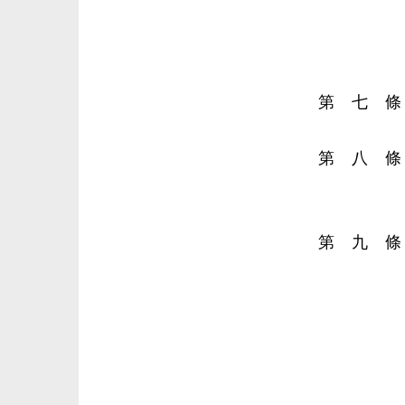
第 七 條
第 八 條
第 九 條