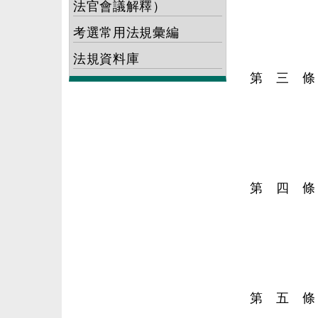
法官會議解釋）
考選常用法規彙編
法規資料庫
第 三 條
第 四 條
第 五 條