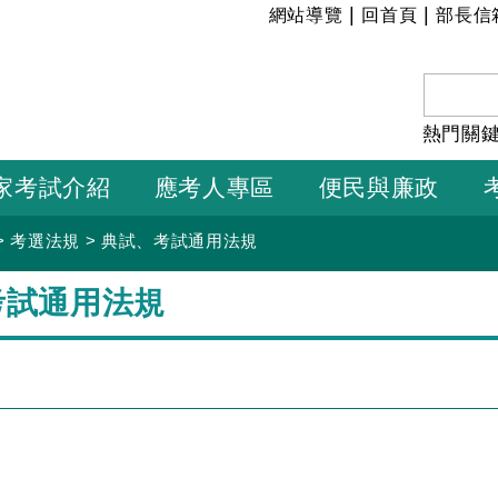
:::
|
|
網站導覽
回首頁
部長信
熱門關
家考試介紹
應考人專區
便民與廉政
>
考選法規
>
典試、考試通用法規
考試通用法規