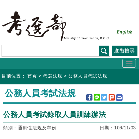
跳
到
主
要
English
內
容
進階搜尋
Togg
navi
目前位置：
首頁
>
考選法規
>
公務人員考試法規
:::
公務人員考試法規
公務人員考試錄取人員訓練辦法
類別：通則性法規及釋例
日期：
109/11/03