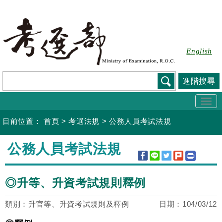
跳
到
主
要
English
內
容
進階搜尋
Togg
navi
目前位置：
首頁
>
考選法規
>
公務人員考試法規
:::
公務人員考試法規
◎升等、升資考試規則釋例
類別：升官等、升資考試規則及釋例
日期：
104/03/12