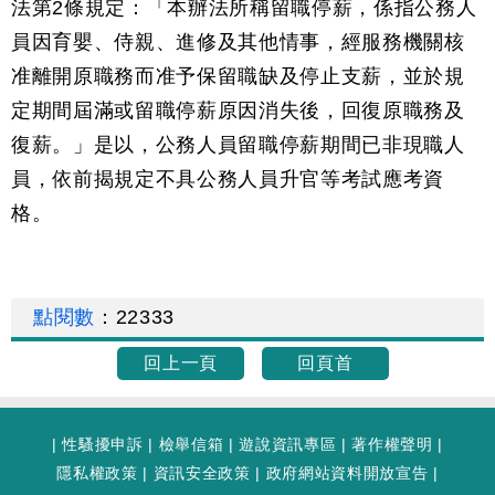
法第2條規定：「本辦法所稱留職停薪，係指公務人
員因育嬰、侍親、進修及其他情事，經服務機關核
准離開原職務而准予保留職缺及停止支薪，並於規
定期間屆滿或留職停薪原因消失後，回復原職務及
復薪。」是以，公務人員留職停薪期間已非現職人
員，依前揭規定不具公務人員升官等考試應考資
格。
點閱數
：
22333
回上一頁
回頁首
|
性騷擾申訴
|
檢舉信箱
|
遊說資訊專區
|
著作權聲明
|
隱私權政策
|
資訊安全政策
|
政府網站資料開放宣告
|