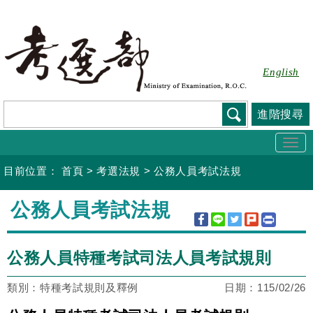
跳
到
主
要
English
內
容
進階搜尋
Togg
navi
目前位置：
首頁
>
考選法規
>
公務人員考試法規
:::
公務人員考試法規
公務人員特種考試司法人員考試規則
類別：特種考試規則及釋例
日期：
115/02/26