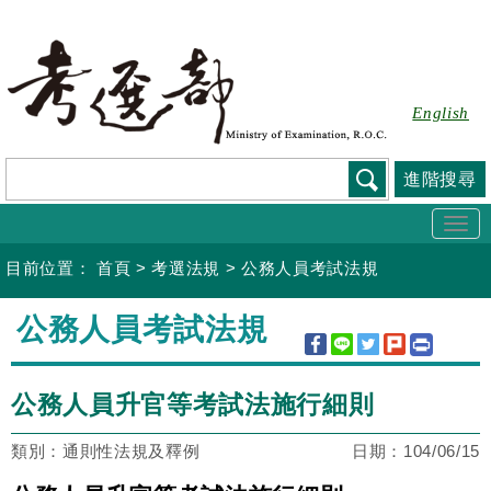
跳
到
主
要
English
內
容
進階搜尋
Togg
navi
目前位置：
首頁
>
考選法規
>
公務人員考試法規
:::
公務人員考試法規
公務人員升官等考試法施行細則
類別：通則性法規及釋例
日期：
104/06/15