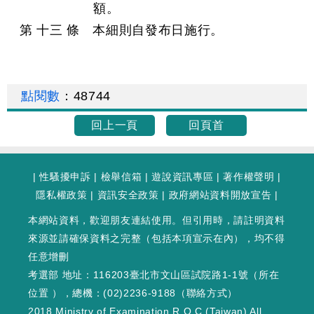
額。
第 十三 條 本細則自發布日施行。
點閱數
：
48744
回上一頁
回頁首
|
性騷擾申訴
|
檢舉信箱
|
遊說資訊專區
|
著作權聲明
|
隱私權政策
|
資訊安全政策
|
政府網站資料開放宣告
|
本網站資料，歡迎朋友連結使用。但引用時，請註明資料
來源並請確保資料之完整（包括本項宣示在內），均不得
任意增刪
考選部 地址：116203臺北市文山區試院路1-1號（
所在
位置
），總機：(02)2236-9188（
聯絡方式
）
2018 Ministry of Examination R.O.C.(Taiwan) All