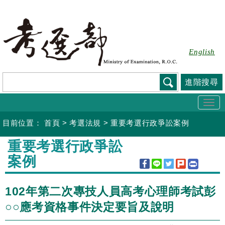
跳
到
主
要
English
內
容
進階搜尋
Togg
navi
目前位置：
首頁
>
考選法規
>
重要考選行政爭訟案例
:::
重要考選行政爭訟
案例
102年第二次專技人員高考心理師考試彭
○○應考資格事件決定要旨及說明