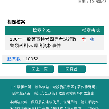
日期：
104/08/03
相關檔案
檔案名稱
檔案格式
100年一般警察特考四等考試行政
警類科劉○○應考資格事件
點閱數
：
10052
回上一頁
回頁首
|
性騷擾申訴
|
檢舉信箱
|
遊說資訊專區
|
著作權聲明
|
隱私權政策
|
資訊安全政策
|
政府網站資料開放宣告
|
本網站資料，歡迎朋友連結使用。但引用時，請註明資料
來源並請確保資料之完整（包括本項宣示在內），均不得