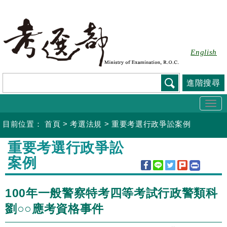
跳
到
主
要
English
內
容
進階搜尋
Togg
navi
目前位置：
首頁
>
考選法規
>
重要考選行政爭訟案例
:::
重要考選行政爭訟
案例
100年一般警察特考四等考試行政警類科
劉○○應考資格事件