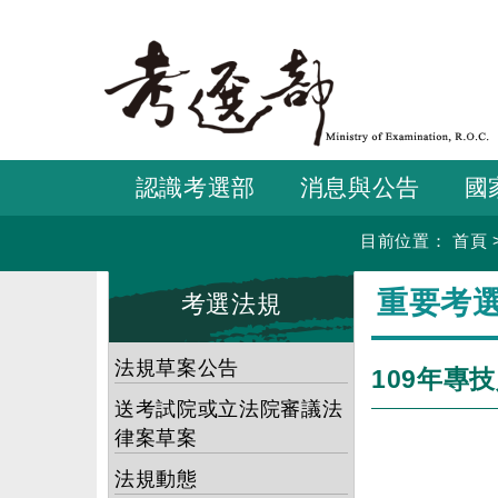
跳
到
主
要
內
容
認識考選部
消息與公告
國
目前位置：
首頁
:::
:::
重要考
考選法規
法規草案公告
109年專
送考試院或立法院審議法
律案草案
法規動態