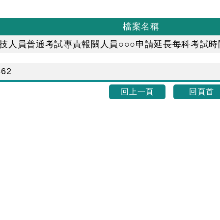
檔案名稱
專技人員普通考試專責報關人員○○○申請延長每科考試
862
回上一頁
回頁首