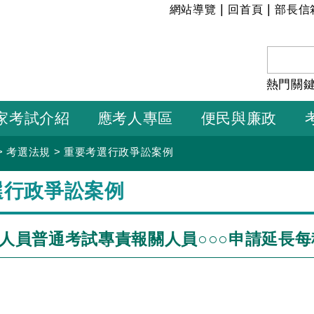
:::
|
|
網站導覽
回首頁
部長信
熱門關
家考試介紹
應考人專區
便民與廉政
>
考選法規
>
重要考選行政爭訟案例
選行政爭訟案例
技人員普通考試專責報關人員○○○申請延長