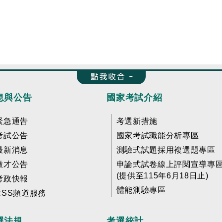
收合 FatFooter
息與公告
國家考試介紹
緊急通告
考選新措施
考試公告
國家考試職能分析專區
最新消息
測驗式試題採用複選題專區
徵才公告
申論式試卷線上評閱宣導專
(提供至115年6月18日止)
考政快報
體能測驗專區
RSS頻道服務
選法規
考選統計