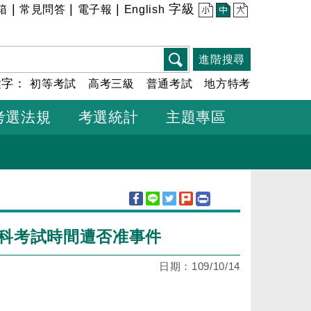
|
|
|
字級
箱
常見問答
電子報
English
小
中
大
進階搜尋
鍵字：
初等考試
高考三級
普通考試
地方特考
考選法規
考選統計
主題專區
每科考試時間遭否准事件
日期：
109/10/14