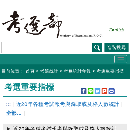
跳
到
主
要
English
內
容
進階搜尋
Togg
navi
目前位置：
首頁
>
考選統計
>
考選統計年報
>
考選重要指標
:::
考選重要指標
:::
|
近20年各種考試報考與錄取或及格人數統計
|
全部...
|
近20年各種考試報考與錄取或及格人數統計