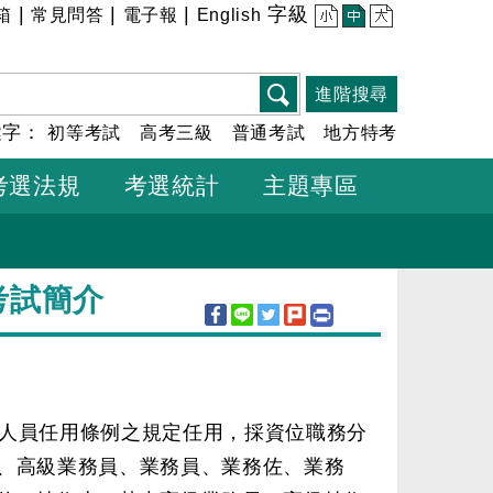
|
|
|
字級
箱
常見問答
電子報
English
小
中
大
進階搜尋
鍵字：
初等考試
高考三級
普通考試
地方特考
考選法規
考選統計
主題專區
考試簡介
人員任用條例之規定任用，採資位職務分
、高級業務員、業務員、業務佐、業務