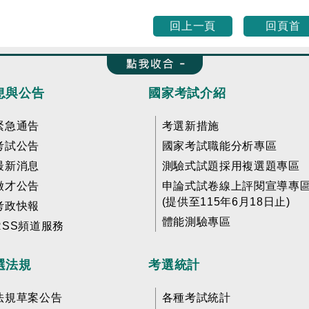
回上一頁
回頁首
收合 FatFooter
息與公告
國家考試介紹
緊急通告
考選新措施
考試公告
國家考試職能分析專區
最新消息
測驗式試題採用複選題專區
徵才公告
申論式試卷線上評閱宣導專
(提供至115年6月18日止)
考政快報
體能測驗專區
RSS頻道服務
選法規
考選統計
法規草案公告
各種考試統計