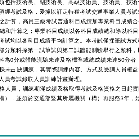
類包括技術長、副技術長、高級技術員、技術員、技術
須經考試及格，爰據以訂定特種考試交通事業人員考試
之計算，高員三級考試普通科目成績加專業科目成績合
之總和計算之；專業科目成績以各科目成績總和除以科
考試均以各科目成績平均計算之。本考試僅採筆試方式
部分類科採第一試筆試與第二試體能測驗舉行之類科，
科為0分或體能測驗未達及格標準或總成績未達50分者
採未占缺訓練，其實際訓練內容、方式及受訓人員權益
人員考試錄取人員訓練計畫辦理。
格人員，訓練期滿成績及格取得考試及格資格之日起實
構），並須於交通部暨其所屬機關（構）再服務3年，