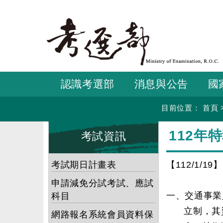
跳
到
主
要
內
容
認識考選部
消息與公告
國
目前位置：
首頁
:::
:::
112年
考試資訊
考試期日計畫表
【112/1/19】
申請減免分試考試、應試
一、交通事業
科目
立制，其
網路報名系統會員資料保