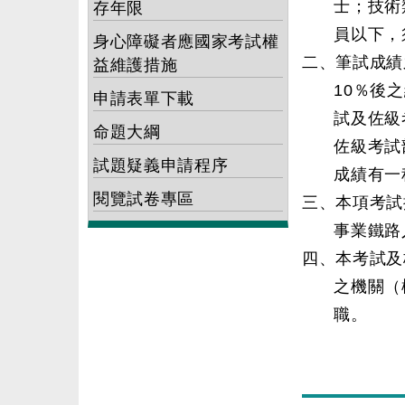
士；技術
存年限
員以下，
身心障礙者應國家考試權
二、筆試成績
益維護措施
10％後
申請表單下載
試及佐級
命題大綱
佐級考試
試題疑義申請程序
成績有一
閱覽試卷專區
三、本項考試
事業鐵路
四、本考試及
之機關（
職。