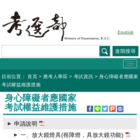
跳
到
主
要
English
內
容
進階搜尋
Togg
navi
目前位置：
首頁
>
應考人專區
>
考試資訊
>
身心障礙者應國家
考試權益維護措施
:::
身心障礙者應國家
考試權益維護措施
申請說明
一、放大鏡燈具(視障燈，具放大鏡功能)