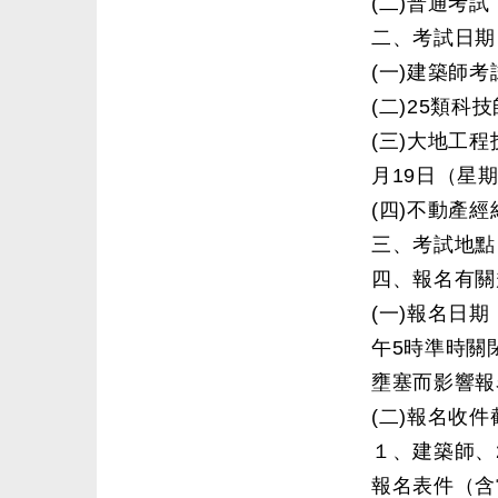
(二)普通考
二、考試日期
(一)建築師考
(二)25類科
(三)大地工
月19日（星
(四)不動產經
三、考試地點
四、報名有關
(一)報名日
午5時準時關
壅塞而影響報
(二)報名收
１、建築師、
報名表件（含