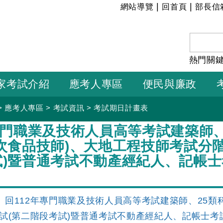
:::
|
|
網站導覽
回首頁
部長信
熱門關
家考試介紹
應考人專區
便民與廉政
>
應考人專區
>
考試資訊
>
考試期日計畫表
專門職業及技術人員高等考試建築師、
次食品技師)、大地工程技師考試分
試)暨普通考試不動產經紀人、記帳
回112年專門職業及技術人員高等考試建築師、25類
試(第二階段考試)暨普通考試不動產經紀人、記帳士考