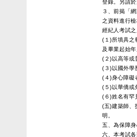
登錄。另請於
３、前揭「網
之資料進行檢
經紀人考試之
(１)所填具
及畢業起始年
(２)以高等
(３)以國外
(４)身心障
(５)以華僑
(６)姓名有
(五)建築師
明。
五、為保障身
六、本考試各