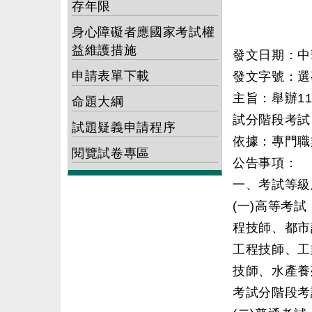
存年限
身心障礙者應國家考試權
益維護措施
發文日期：中華
申請表單下載
發文字號：選專
主旨：舉辦1
命題大綱
試分階段考試
試題疑義申請程序
依據：專門職
閱覽試卷專區
公告事項：
一、考試等級
(一)高等考
程技師、都市
工程技師、工
技師、水產養
考試分階段考