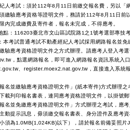
紀人考試：須於112年8月11日前繳交報名費，另以
須繳驗應考資格等證明文件，務請於112年8月11日
限內完成繳費及寄件者，報名未完成，不得應考。
寄地點：116203臺北市文山區試院路1之1號考選部專技
式：本考試普通考試不動產經紀人考試採用網路報名並
繳驗應考資格證明文件之方式辦理。請應考人登入考選
x.gov.tw，點選網路報名，即可進入網路報名資訊系統
moex.gov.tw、register.moex2.nat.gov.
報名並繳驗應考資格證明文件」(紙本寄件)方式辦理
下載列印報名書表，連同應考資格證明文件，以掛號郵
報名並免繳應考資格證明文件」方式辦理之考試，應考
主動提示訊息，毋須繳交報名書表、身分證件及應考資
須為1.0MB(1,024KB)以下），請於報名前備妥