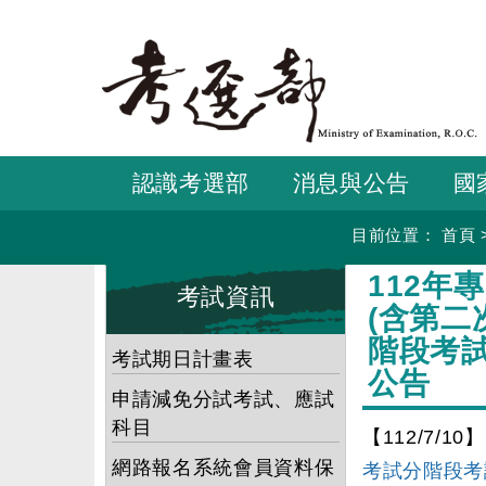
跳
到
主
要
內
容
認識考選部
消息與公告
國
目前位置：
首頁
:::
:::
112年
考試資訊
(含第二
階段考
考試期日計畫表
公告
申請減免分試考試、應試
科目
【112/7/10】
網路報名系統會員資料保
考試分階段考