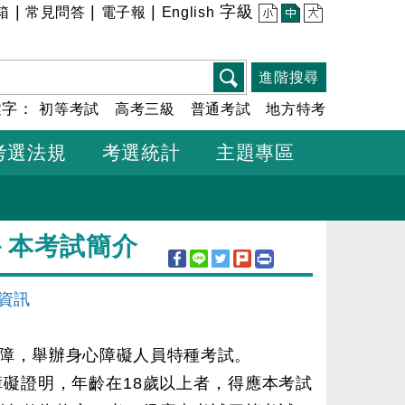
|
|
|
字級
箱
常見問答
電子報
English
小
中
大
進階搜尋
鍵字：
初等考試
高考三級
普通考試
地方特考
考選法規
考選統計
主題專區
－本考試簡介
資訊
保障，舉辦身心障礙人員特種考試。
礙證明，年齡在18歲以上者，得應本考試