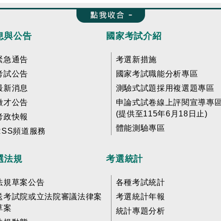
收合 FatFooter
息與公告
國家考試介紹
緊急通告
考選新措施
考試公告
國家考試職能分析專區
最新消息
測驗式試題採用複選題專區
徵才公告
申論式試卷線上評閱宣導專
(提供至115年6月18日止)
考政快報
體能測驗專區
RSS頻道服務
選法規
考選統計
法規草案公告
各種考試統計
送考試院或立法院審議法律案
考選統計年報
草案
統計專題分析