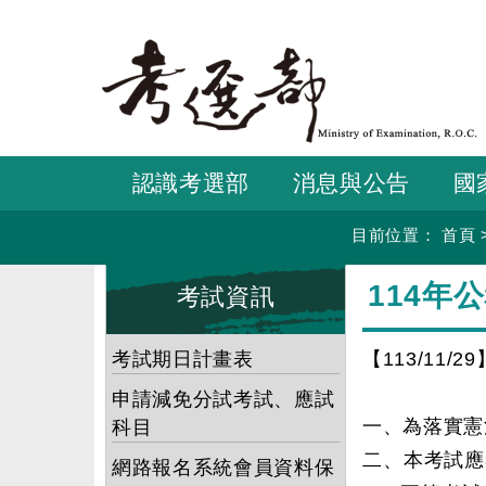
跳
到
主
要
內
容
認識考選部
消息與公告
國
目前位置：
首頁
:::
:::
114
考試資訊
考試期日計畫表
【113/11/29
申請減免分試考試、應試
一、為落實憲
科目
二、本考試應
網路報名系統會員資料保