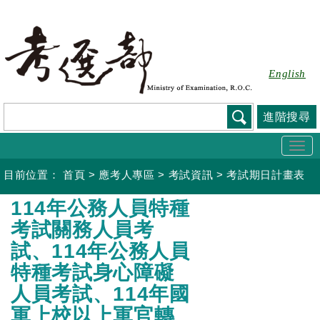
跳
到
主
要
English
內
容
進階搜尋
Togg
navi
目前位置：
首頁
>
應考人專區
>
考試資訊
>
考試期日計畫表
:::
114年公務人員特種
考試關務人員考
試、114年公務人員
特種考試身心障礙
人員考試、114年國
軍上校以上軍官轉