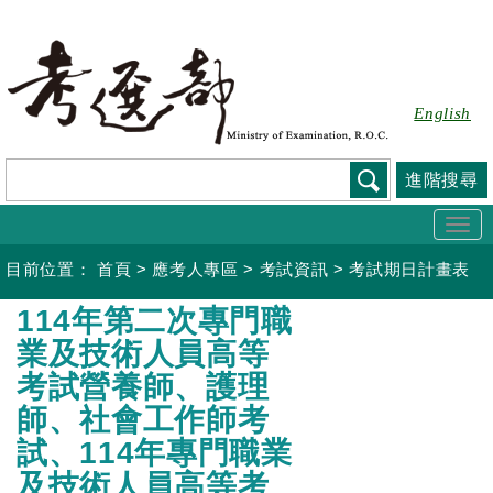
跳
到
主
要
English
內
容
進階搜尋
Togg
navi
目前位置：
首頁
>
應考人專區
>
考試資訊
>
考試期日計畫表
:::
114年第二次專門職
業及技術人員高等
考試營養師、護理
師、社會工作師考
試、114年專門職業
及技術人員高等考