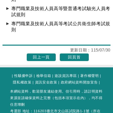
專門職業及技術人員高等暨普通考試驗光人員考
試規則
專門職業及技術人員高等考試公共衛生師考試規
則
更新日期：
115/07/30
回上一頁
回頁首
|
性騷擾申訴
|
檢舉信箱
|
遊說資訊專區
|
著作權聲明
|
隱私權政策
|
資訊安全政策
|
政府網站資料開放宣告
|
本網站資料，歡迎朋友連結使用。但引用時，請註明資料
來源並請確保資料之完整（包括本項宣示在內），均不得
任意增刪
考選部 地址：116203臺北市文山區試院路1-1號（
所在