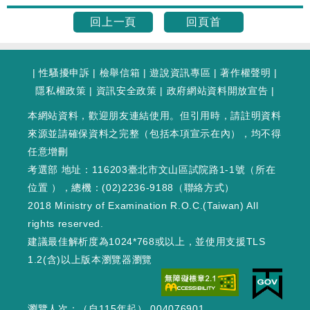
目
回上一頁
回頁首
前
頁
數
|
性騷擾申訴
|
檢舉信箱
|
遊說資訊專區
|
著作權聲明
|
為
隱私權政策
|
資訊安全政策
|
政府網站資料開放宣告
|
第
1
本網站資料，歡迎朋友連結使用。但引用時，請註明資料
頁
來源並請確保資料之完整（包括本項宣示在內），均不得
任意增刪
考選部 地址：116203臺北市文山區試院路1-1號（
所在
位置
），總機：(02)2236-9188（
聯絡方式
）
2018 Ministry of Examination R.O.C.(Taiwan) All
rights reserved.
建議最佳解析度為1024*768或以上，並使用支援TLS
1.2(含)以上版本瀏覽器瀏覽
瀏覽人次：（自115年起） 004076901
WEB3 : 343