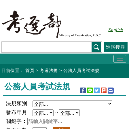
跳
到
主
要
English
內
容
進階搜尋
Togg
navi
目前位置：
首頁
>
考選法規
>
公務人員考試法規
:::
公務人員考試法規
法規類別：
發布年月：
~
關鍵字：