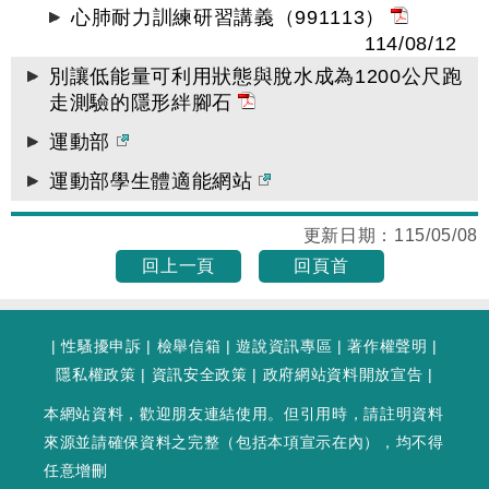
心肺耐力訓練研習講義（991113）
114/08/12
別讓低能量可利用狀態與脫水成為1200公尺跑
走測驗的隱形絆腳石
運動部
運動部學生體適能網站
更新日期：
115/05/08
回上一頁
回頁首
|
性騷擾申訴
|
檢舉信箱
|
遊說資訊專區
|
著作權聲明
|
隱私權政策
|
資訊安全政策
|
政府網站資料開放宣告
|
本網站資料，歡迎朋友連結使用。但引用時，請註明資料
來源並請確保資料之完整（包括本項宣示在內），均不得
任意增刪