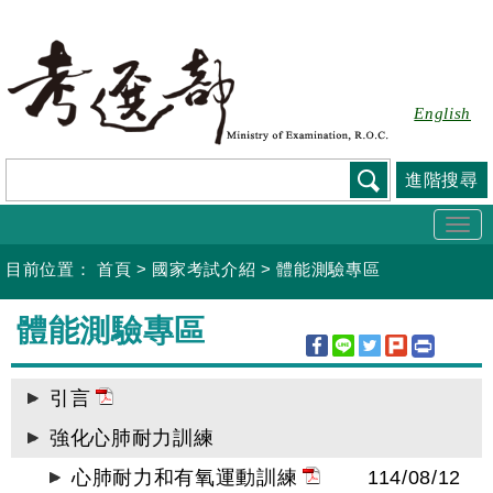
跳
到
主
要
English
內
容
進階搜尋
Togg
navi
目前位置：
首頁
>
國家考試介紹
>
體能測驗專區
:::
體能測驗專區
引言
強化心肺耐力訓練
心肺耐力和有氧運動訓練
114/08/12