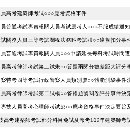
人員高考建築師考試○○○應考資格事件
技人員普通考試專責報關人員考試應考人○○○不服成績通
種考試關務人員三等考試關稅法務科考試張○○違規扣分事
技人員普通考試專責報關人員○○○申請延長每科考試時間
技人員高考律師考試第二試朱○○質疑兩閱分數差距大評分
般警察特考四等考試行政警察人員類別廖○○體能測驗事件
技人員高考律師考試第二試楊○○答錯題號閱卷評分事件決
二次專技人員高考心理師考試彭○○應考資格事件決定要旨
專技高考建築師考試部分科目免試及報考102年建築師考