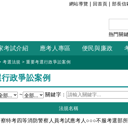
:::
|
|
網站導覽
回首頁
部長信
熱門關
家考試介紹
應考人專區
便民與廉政
>
考選法規
>
重要考選行政爭訟案例
選行政爭訟案例
~
關鍵字：
般警察特考四等消防警察人員考試應考人○○○不服考選部