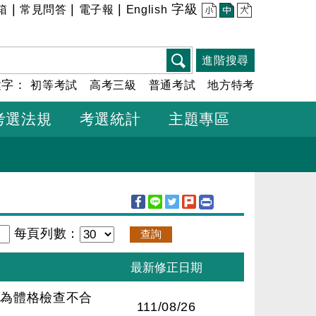
|
|
|
字級
箱
常見問答
電子報
English
小
中
大
進階搜尋
鍵字：
初等考試
高考三級
普通考試
地方特考
考選法規
考選統計
主題專區
每頁列數：
所為體格檢查不合
111/08/26