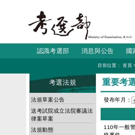
跳
到
主
要
內
容
認識考選部
消息與公告
國
目前位置：
首頁
:::
:::
重要考
考選法規
法規草案公告
發布年月：
送考試院或立法院審議法
律案草案
110年一
法規動態