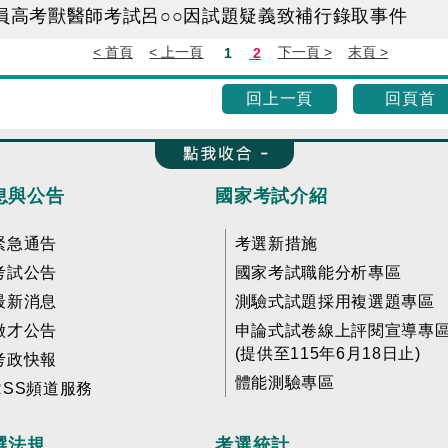
人員高考獸醫師考試呂○○因試題疑義致補行錄取事件
回上一頁
回頁首
收合 FatFooter
息與公告
國家考試介紹
緊急通告
考選新措施
考試公告
國家考試職能分析專區
最新消息
測驗式試題採用複選題專區
徵才公告
申論式試卷線上評閱宣導專
(提供至115年6月18日止)
考政快報
體能測驗專區
RSS頻道服務
選法規
考選統計