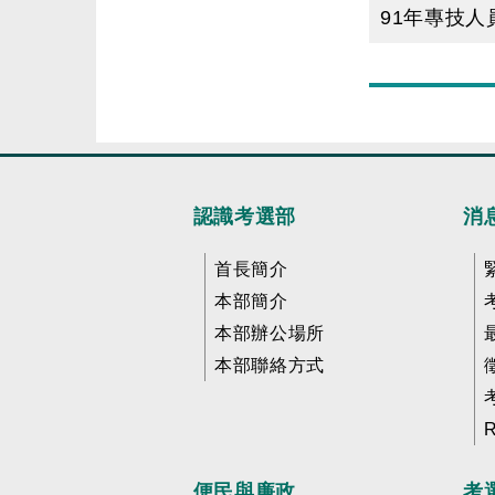
91年專技
目
前
頁
數
為
認識考選部
消
第
1
首長簡介
頁
本部簡介
本部辦公場所
本部聯絡方式
便民與廉政
考