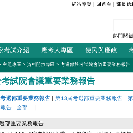
:::
|
|
網站導覽
回首頁
部長信
熱門關
家考試介紹
應考人專區
便民與廉政
>
主題專區
>
資料開放專區
>
考選部於考試院會議重要業務報告
於考試院會議重要業務報告
屆考選部重要業務報告
|
第13屆考選部重要業務報告
|
第
務報告
|
全部...
|
考選部重要業務報告