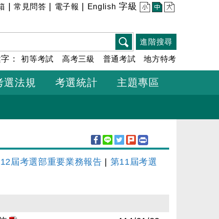
|
|
|
字級
箱
常見問答
電子報
English
小
中
大
進階搜尋
鍵字：
初等考試
高考三級
普通考試
地方特考
考選法規
考選統計
主題專區
12屆考選部重要業務報告
|
第11屆考選