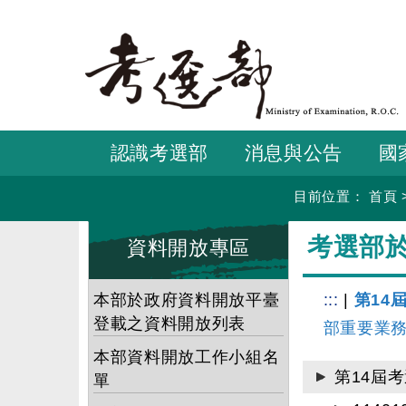
跳
到
主
要
內
容
認識考選部
消息與公告
國
目前位置：
首頁
:::
:::
考選部
資料開放專區
本部於政府資料開放平臺
:::
|
第14
登載之資料開放列表
部重要業
本部資料開放工作小組名
第14屆
單