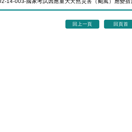
0102-14-003-國家考試因應重大天然災害（颱風）應變措
回上一頁
回頁首