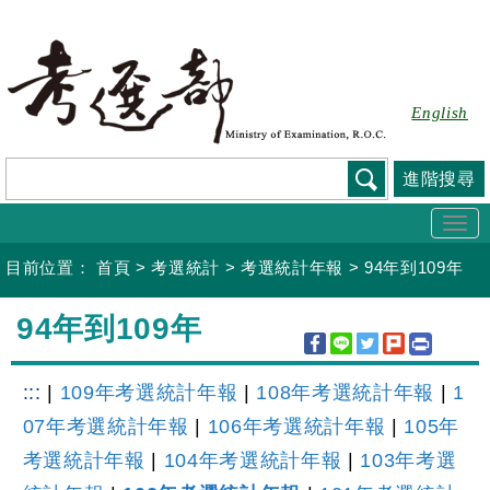
跳
到
主
要
English
內
容
進階搜尋
Togg
navi
目前位置：
首頁
>
考選統計
>
考選統計年報
>
94年到109年
:::
94年到109年
:::
|
109年考選統計年報
|
108年考選統計年報
|
1
07年考選統計年報
|
106年考選統計年報
|
105年
考選統計年報
|
104年考選統計年報
|
103年考選