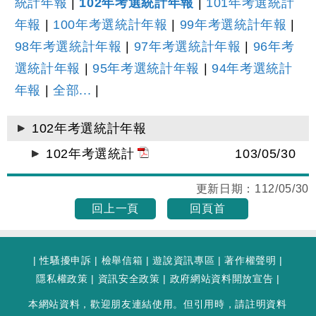
統計年報
|
102年考選統計年報
|
101年考選統計
年報
|
100年考選統計年報
|
99年考選統計年報
|
98年考選統計年報
|
97年考選統計年報
|
96年考
選統計年報
|
95年考選統計年報
|
94年考選統計
年報
|
全部...
|
102年考選統計年報
102年考選統計
103/05/30
更新日期：
112/05/30
回上一頁
回頁首
|
性騷擾申訴
|
檢舉信箱
|
遊說資訊專區
|
著作權聲明
|
隱私權政策
|
資訊安全政策
|
政府網站資料開放宣告
|
本網站資料，歡迎朋友連結使用。但引用時，請註明資料