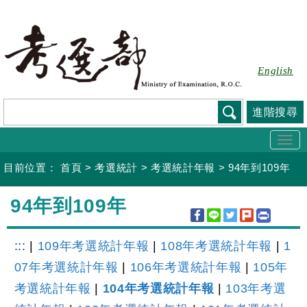
跳
到
主
要
English
內
容
進階搜尋
Togg
navi
目前位置：
首頁
>
考選統計
>
考選統計年報
>
94年到109年
:::
94年到109年
:::
|
109年考選統計年報
|
108年考選統計年報
|
1
07年考選統計年報
|
106年考選統計年報
|
105年
考選統計年報
|
104年考選統計年報
|
103年考選