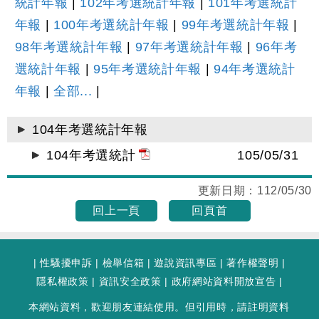
統計年報
|
102年考選統計年報
|
101年考選統計
年報
|
100年考選統計年報
|
99年考選統計年報
|
98年考選統計年報
|
97年考選統計年報
|
96年考
選統計年報
|
95年考選統計年報
|
94年考選統計
年報
|
全部...
|
104年考選統計年報
104年考選統計
105/05/31
更新日期：
112/05/30
回上一頁
回頁首
|
性騷擾申訴
|
檢舉信箱
|
遊說資訊專區
|
著作權聲明
|
隱私權政策
|
資訊安全政策
|
政府網站資料開放宣告
|
本網站資料，歡迎朋友連結使用。但引用時，請註明資料