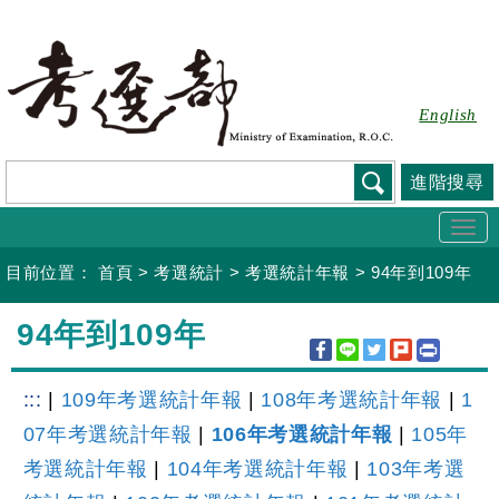
跳
到
主
要
English
內
容
進階搜尋
Togg
navi
目前位置：
首頁
>
考選統計
>
考選統計年報
>
94年到109年
:::
94年到109年
:::
|
109年考選統計年報
|
108年考選統計年報
|
1
07年考選統計年報
|
106年考選統計年報
|
105年
考選統計年報
|
104年考選統計年報
|
103年考選