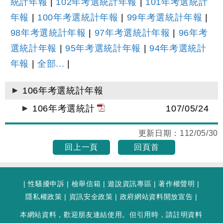
統計年報
|
102年考選統計年報
|
101年考選統計
年報
|
100年考選統計年報
|
99年考選統計年報
|
98年考選統計年報
|
97年考選統計年報
|
96年考
選統計年報
|
95年考選統計年報
|
94年考選統計
年報
|
全部...
|
106年考選統計年報
106年考選統計
107/05/24
更新日期：
112/05/30
回上一頁
回頁首
|
性騷擾申訴
|
檢舉信箱
|
遊說資訊專區
|
著作權聲明
|
隱私權政策
|
資訊安全政策
|
政府網站資料開放宣告
|
本網站資料，歡迎朋友連結使用。但引用時，請註明資料