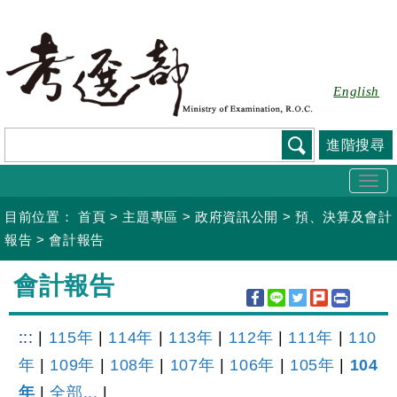
跳
到
主
要
English
內
容
進階搜尋
Togg
navi
目前位置：
首頁
>
主題專區
>
政府資訊公開
>
預、決算及會計
報告
>
會計報告
:::
會計報告
:::
|
115年
|
114年
|
113年
|
112年
|
111年
|
110
年
|
109年
|
108年
|
107年
|
106年
|
105年
|
104
年
|
全部...
|