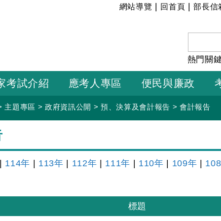
:::
|
|
網站導覽
回首頁
部長信
熱門關
家考試介紹
應考人專區
便民與廉政
>
主題專區
>
政府資訊公開
>
預、決算及會計報告
>
會計報告
告
|
114年
|
113年
|
112年
|
111年
|
110年
|
109年
|
10
標題