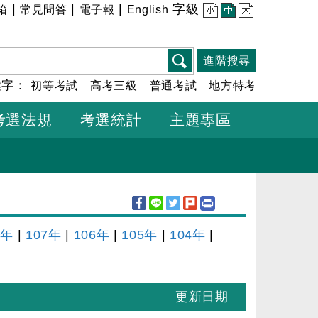
|
|
|
字級
箱
常見問答
電子報
English
小
中
大
進階搜尋
鍵字：
初等考試
高考三級
普通考試
地方特考
考選法規
考選統計
主題專區
8年
|
107年
|
106年
|
105年
|
104年
|
更新日期