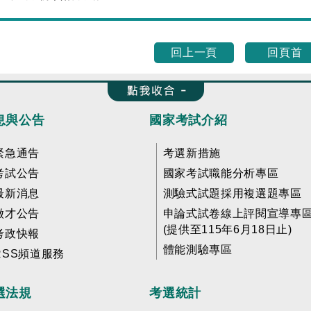
回上一頁
回頁首
收合 FatFooter
息與公告
國家考試介紹
緊急通告
考選新措施
考試公告
國家考試職能分析專區
最新消息
測驗式試題採用複選題專區
徵才公告
申論式試卷線上評閱宣導專
(提供至115年6月18日止)
考政快報
體能測驗專區
RSS頻道服務
選法規
考選統計