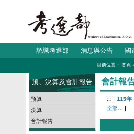
跳
到
主
要
內
容
認識考選部
消息與公告
國
目前位置：
首頁
:::
:::
會計報
預、決算及會計報告
預算
:::
|
115年
全部...
|
決算
會計報告