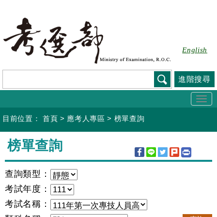
跳
到
主
要
English
內
容
進階搜尋
Togg
navi
目前位置：
首頁
>
應考人專區
>
榜單查詢
:::
榜單查詢
查詢類型：
考試年度：
考試名稱：