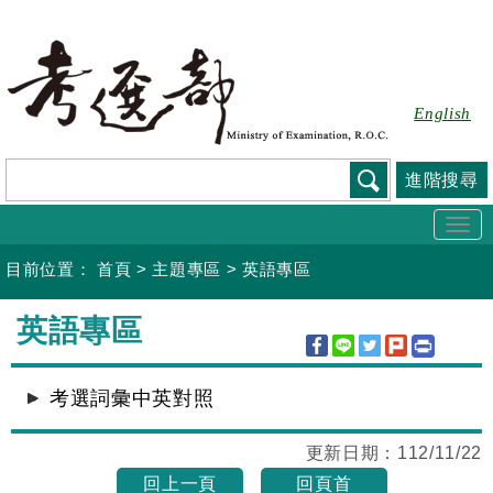
跳
到
主
要
English
內
容
進階搜尋
Togg
navi
目前位置：
首頁
>
主題專區
>
英語專區
:::
英語專區
考選詞彙中英對照
更新日期：
112/11/22
回上一頁
回頁首