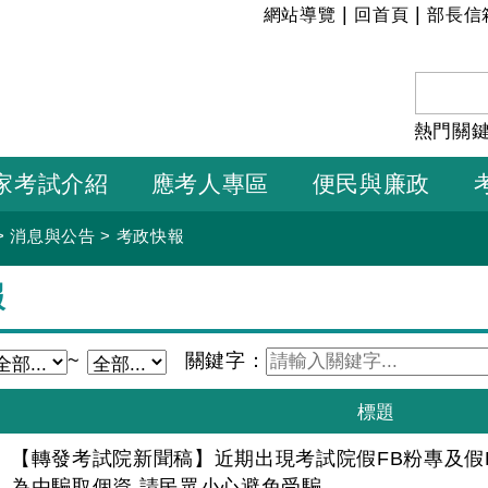
:::
|
|
網站導覽
回首頁
部長信
熱門關
家考試介紹
應考人專區
便民與廉政
>
消息與公告
>
考政快報
報
~
關鍵字：
【轉發考試院新聞稿】近期出現考試院假FB粉專及假L
為由騙取個資 請民眾小心避免受騙