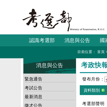
跳
到
主
要
內
容
認識考選部
消息與公告
國
目前位置：
首頁
:::
:::
考政快
消息與公告
緊急通告
發布月份：
考試公告
最新消息
考選部聲明
徵才公告