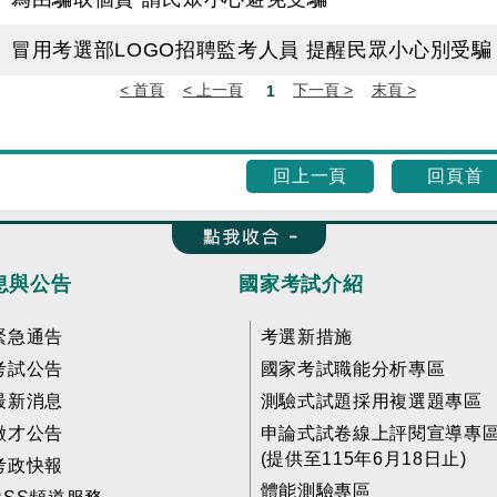
冒用考選部LOGO招聘監考人員 提醒民眾小心別受騙
回上一頁
回頁首
收合 FatFooter
息與公告
國家考試介紹
緊急通告
考選新措施
考試公告
國家考試職能分析專區
最新消息
測驗式試題採用複選題專區
徵才公告
申論式試卷線上評閱宣導專
(提供至115年6月18日止)
考政快報
體能測驗專區