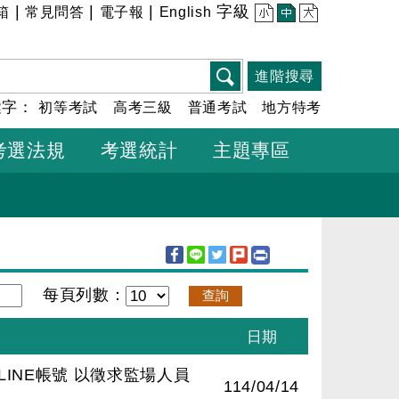
|
|
|
字級
箱
常見問答
電子報
English
小
中
大
進階搜尋
鍵字：
初等考試
高考三級
普通考試
地方特考
考選法規
考選統計
主題專區
每頁列數：
INE帳號 以徵求監場人員
114/04/14