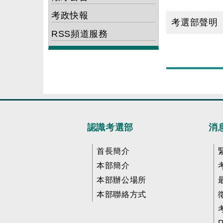
考政快報
考選部聲明
RSS頻道服務
目
前
頁
數
為
第
認識考選部
消
1
頁
首長簡介
本部簡介
本部辦公場所
本部聯絡方式