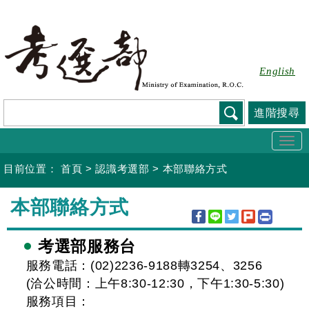
跳
到
主
要
English
內
容
進階搜尋
Togg
navi
目前位置：
首頁
>
認識考選部
>
本部聯絡方式
:::
本部聯絡方式
考選部服務台
服務電話：(02)2236-9188轉3254、3256
(洽公時間：上午8:30-12:30，下午1:30-5:30)
服務項目：