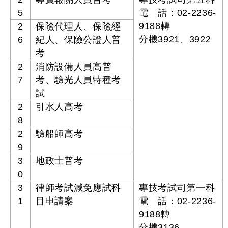
5
電 話：02-2236-
9188轉
2
保險代理人、保險經
分機3921、3922
6
紀人、保險公證人普
考
2
消防設備人員高普
7
考、驗光人員特種考
試
2
引水人高考
8
2
驗船師高考
9
3
地政士普考
0
3
律師考試減免應試科
專技考試司第一科
1
目申請案
電 話：02-2236-
9188轉
分機3136