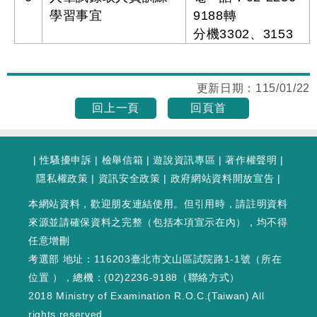
學習事宜
9188轉
分機3302、3153
更新日期：
115/01/22
回上一頁
回頁首
|
性騷擾申訴
|
檢舉信箱
|
遊說資訊專區
|
著作權聲明
|
隱私權政策
|
資訊安全政策
|
政府網站資料開放宣告
|
本網站資料，歡迎朋友連結使用。但引用時，請註明資料
來源並請確保資料之完整（包括本項宣示在內），均不得
任意增刪
考選部 地址：116203臺北市文山區試院路1-1號（
所在
位置
），總機：(02)2236-9188（
聯絡方式
）
2018 Ministry of Examination R.O.C.(Taiwan) All
rights reserved.