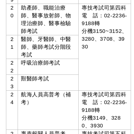
2
助產師、職能治療
專技考試司第四科
0
師、醫事放射師、物
電 話：02-2236-
理治療師、醫事檢驗
9188轉
師考試
分機3150~3152、
3280、3708、39
2
醫師、牙醫師、中醫
30
1
師、藥師考試分階段
考試
2
呼吸治療師考試
2
2
獸醫師考試
3
2
航海人員高普考（補
專技考試司第四科
4
考）
電 話：02-2236-
9188轉
分機3149、328
0、3930
2
專責報關人員普考
專技考試司第五科