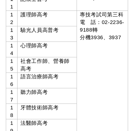
1
1
護理師高考
專技考試司第三科
2
電 話：02-2236-
9188轉
1
驗光人員高普考
分機3936、3937
3
1
心理師高考
4
1
社會工作師、營養師
5
高考
1
語言治療師高考
6
1
聽力師高考
7
1
牙體技術師高考
8
1
法醫師高考
9