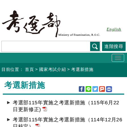
跳
到
主
要
English
內
容
進階搜尋
Togg
navi
目前位置：
首頁
>
國家考試介紹
>
考選新措施
:::
考選新措施
考選部115年實施之考選新措施（115年6月22
日更新修正)
考選部115年實施之考選新措施（114年12月26
日核定）