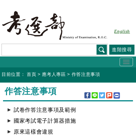
跳
到
主
要
English
內
容
進階搜尋
Togg
navi
目前位置：
首頁
>
應考人專區
>
作答注意事項
:::
作答注意事項
試卷作答注意事項及範例
國家考試電子計算器措施
原來這樣會違規