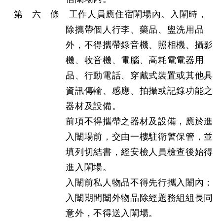
第 六 條 工作人員應住宿闈場內。入闈時，
除攜帶個人行李、藥品、盥洗用品
外，不得攜帶錄音機、照相機、攝影
機、收音機、電腦、高耗電電器用
品、行動電話、穿戴式裝置或其他具
資訊傳輸、感應、拍攝或記錄功能之
器材及設備。
前項不得攜帶之器材及設備，應於進
入闈場前，交由一樓駐衛警保管，並
填列切結書，經安檢人員檢查後始得
進入闈場。
入闈前私人物品不得先行攜入闈內；
入闈期間闈外物品除經題務組組長同
意外，不得送入闈場。