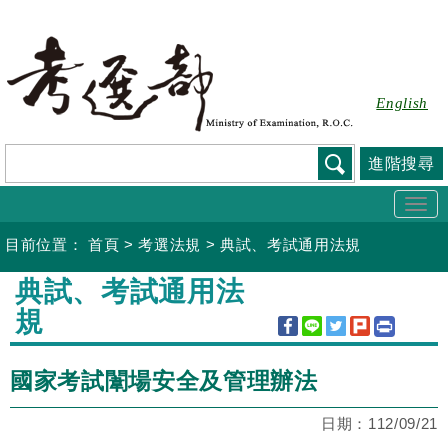
跳
到
主
要
English
內
容
進階搜尋
Togg
navi
目前位置：
首頁
>
考選法規
>
典試、考試通用法規
:::
典試、考試通用法
規
國家考試闈場安全及管理辦法
日期：
112/09/21