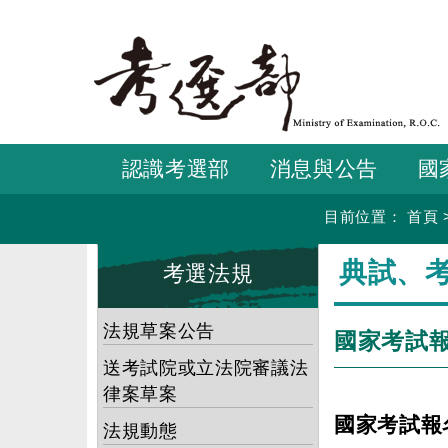
跳
到
主
要
內
容
認識考選部
消息與公告
國
目前位置：
首頁
:::
:::
典試、
考選法規
法規草案公告
國家考試
送考試院或立法院審議法
律案草案
國家考試報
法規動態