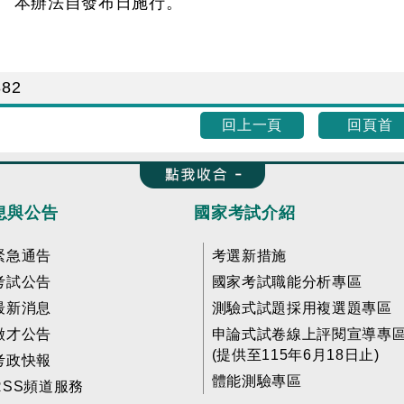
 本辦法自發布日施行。
882
回上一頁
回頁首
收合 FatFooter
息與公告
國家考試介紹
緊急通告
考選新措施
考試公告
國家考試職能分析專區
最新消息
測驗式試題採用複選題專區
徵才公告
申論式試卷線上評閱宣導專
(提供至115年6月18日止)
考政快報
體能測驗專區
RSS頻道服務