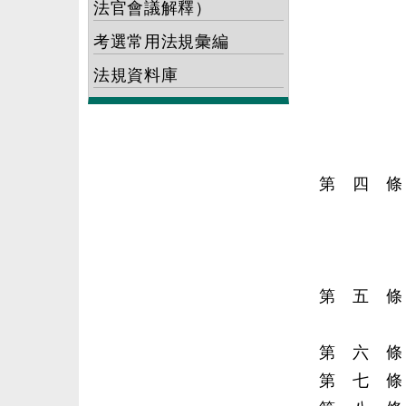
法官會議解釋）
考選常用法規彙編
法規資料庫
第 四 條
第 五 條
第 六 條
第 七 條