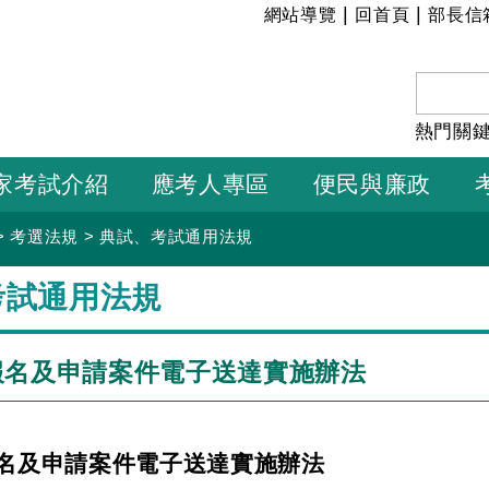
:::
|
|
網站導覽
回首頁
部長信
熱門關
家考試介紹
應考人專區
便民與廉政
>
考選法規
>
典試、考試通用法規
考試通用法規
報名及申請案件電子送達實施辦法
名及申請案件電子送達實施辦法