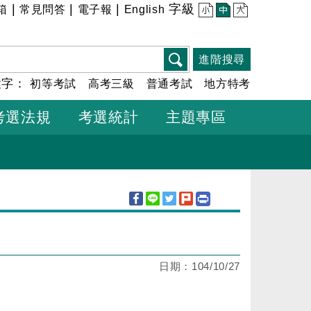
|
|
|
字級
箱
常見問答
電子報
English
小
中
大
進階搜尋
鍵字：
初等考試
高考三級
普通考試
地方特考
考選法規
考選統計
主題專區
日期：
104/10/27