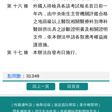
第 十六 條 外國人得檢具各該考試報名首日前一
年內，由中央衛生主管機關評鑑合格
之地區級以上醫院相關醫療科別專科
醫師所出具之診斷證明書及相關證明
文件，依本辦法申請各類應考權益維
護措施。
第 十七 條 本辦法自發布日施行。
點閱數
：
31349
回上一頁
回頁首
|
性騷擾申訴
|
檢舉信箱
|
遊說資訊專區
|
著作權聲明
|
隱私權政策
|
資訊安全政策
|
政府網站資料開放宣告
|