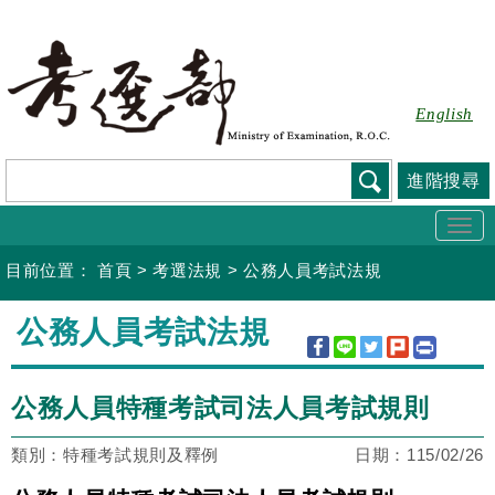
跳
到
主
要
English
內
容
進階搜尋
Togg
navi
目前位置：
首頁
>
考選法規
>
公務人員考試法規
:::
公務人員考試法規
公務人員特種考試司法人員考試規則
類別：特種考試規則及釋例
日期：
115/02/26