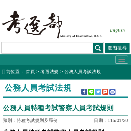
跳
到
主
要
English
內
容
進階搜尋
Togg
navi
目前位置：
首頁
>
考選法規
>
公務人員考試法規
:::
公務人員考試法規
公務人員特種考試警察人員考試規則
類別：特種考試規則及釋例
日期：
115/01/30