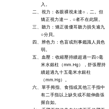
入。
二、視力：各眼裸視未達○．二。但
矯正視力達一．○者不在此限。
三、聽力：矯正後優耳聽力損失逾九
○分貝。
四、辨色力：色盲或刑事鑑識人員色
弱。
五、血壓：收縮壓持續超過一四○毫
米水銀柱（mm.Hg），舒張壓持
續超過九十五毫米水銀柱
（mm.Hg）。
六、單手拇指、食指或其他三手指中
有二手指以上缺失或不能伸曲張
握自如。