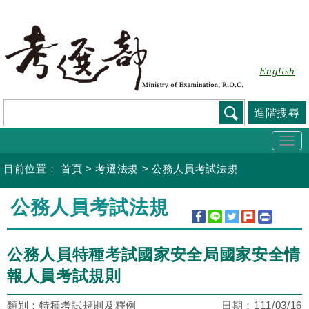
跳
到
主
要
English
內
容
進階搜尋
Togg
navi
目前位置：
首頁
>
考選法規
>
公務人員考試法規
:::
公務人員考試法規
公務人員特種考試國家安全局國家安全情
報人員考試規則
類別：特種考試規則及釋例
日期：
111/03/16