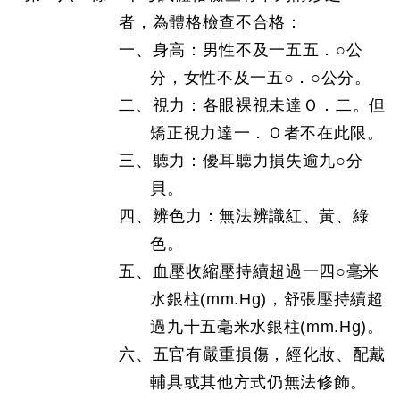
者，為體格檢查不合格：
一、身高：男性不及一五五．○公
分，女性不及一五○．○公分。
二、視力：各眼裸視未達Ｏ．二。但
矯正視力達一．Ｏ者不在此限。
三、聽力：優耳聽力損失逾九○分
貝。
四、辨色力：無法辨識紅、黃、綠
色。
五、血壓收縮壓持續超過一四○毫米
水銀柱(mm.Hg)，舒張壓持續超
過九十五毫米水銀柱(mm.Hg)。
六、五官有嚴重損傷，經化妝、配戴
輔具或其他方式仍無法修飾。