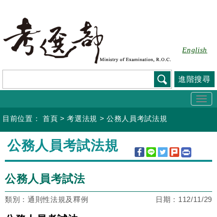
跳
到
主
要
English
內
容
進階搜尋
Togg
navi
目前位置：
首頁
>
考選法規
>
公務人員考試法規
:::
公務人員考試法規
公務人員考試法
類別：通則性法規及釋例
日期：
112/11/29